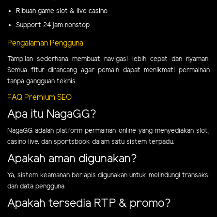
Ribuan game slot & live casino
Support 24 jam nonstop
Pengalaman Pengguna
Tampilan sederhana membuat navigasi lebih cepat dan nyaman.
Semua fitur dirancang agar pemain dapat menikmati permainan
tanpa gangguan teknis.
FAQ Premium SEO
Apa itu NagaGG?
NagaGG adalah platform permainan online yang menyediakan slot,
casino live, dan sportsbook dalam satu sistem terpadu.
Apakah aman digunakan?
Ya, sistem keamanan berlapis digunakan untuk melindungi transaksi
dan data pengguna.
Apakah tersedia RTP & promo?