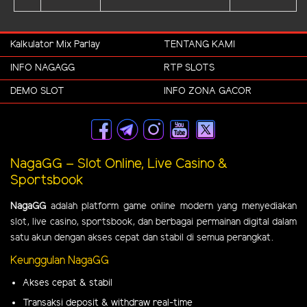
Kalkulator Mix Parlay
TENTANG KAMI
INFO NAGAGG
RTP SLOTS
DEMO SLOT
INFO ZONA GACOR
NagaGG – Slot Online, Live Casino &
Sportsbook
NagaGG
adalah platform game online modern yang menyediakan
slot, live casino, sportsbook, dan berbagai permainan digital dalam
satu akun dengan akses cepat dan stabil di semua perangkat.
Keunggulan NagaGG
Akses cepat & stabil
Transaksi deposit & withdraw real-time