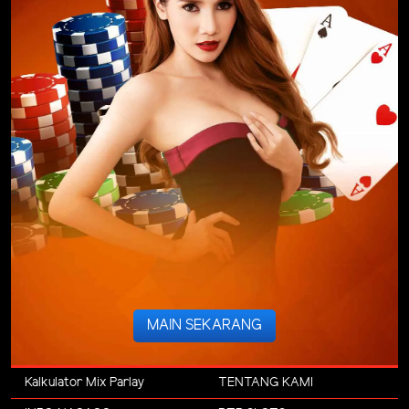
MAIN SEKARANG
Kalkulator Mix Parlay
TENTANG KAMI